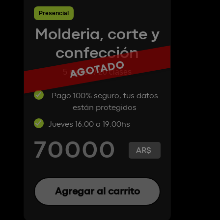
Presencial
Molderia, corte y
confección
AGOTADO
5 meses / 20 clases
Pago 100% seguro, tus datos
están protegidos
Jueves 16:00 a 19:00hs
70000
Agregar al carrito