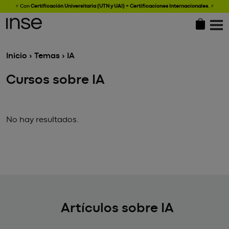
⚡ Con
Certificación Universitaria (UTN y UAI) + Certificaciones Internacionales
.
⚡
Inicio
›
Temas
› IA
Cursos sobre IA
No hay resultados.
Artículos sobre IA