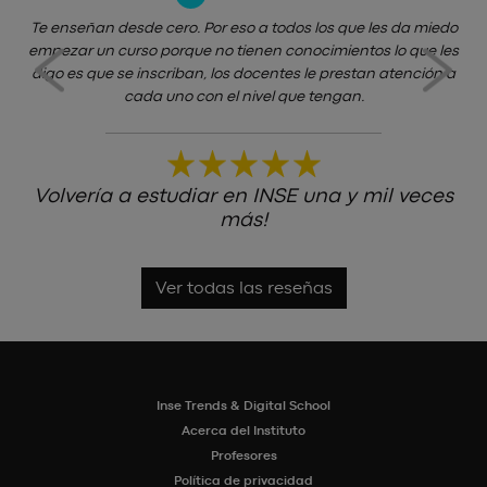
Hice un curso de la escuela de tecnología y negocios. Empece
E
porque en el trabajo me pedían que haga una capacitación y yo
averiguando entre los diferentes institutos, elegí INSE porque se
notaba la diferencia de aprendizaje, el valor que le dan a los
alumnos y la comodidad del establecimiento. Aprendí un
monton tanto de la parte planeamiento, como coaching y
liderazgo. Lo súper recomiendo.
Lo súper recomiendo
Ver todas las reseñas
Inse Trends & Digital School
Acerca del Instituto
Profesores
Política de privacidad